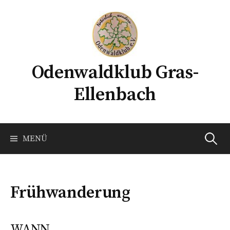
Springe
zum
Inhalt
Odenwaldklub Gras-
Ellenbach
Suchen
MENÜ
nach:
Frühwanderung
WANN