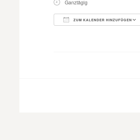
Ganztägig
ZUM KALENDER HINZUFÜGEN
ICS herunterladen
Google Kalender
iCalendar
Office 365
Outloo