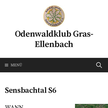
Springe
zum
Inhalt
Odenwaldklub Gras-
Ellenbach
Suchen
MENÜ
nach:
Sensbachtal S6
WANN