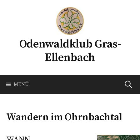
Springe
zum
Inhalt
Odenwaldklub Gras-
Ellenbach
Suchen
MENÜ
nach:
Wandern im Ohrnbachtal
WANN