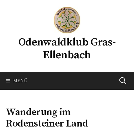
Springe
zum
Inhalt
Odenwaldklub Gras-
Ellenbach
Suchen
MENÜ
nach:
Wanderung im
Rodensteiner Land