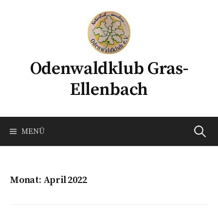
Springe
zum
Inhalt
Odenwaldklub Gras-
Ellenbach
Suchen
MENÜ
nach:
Monat:
April 2022