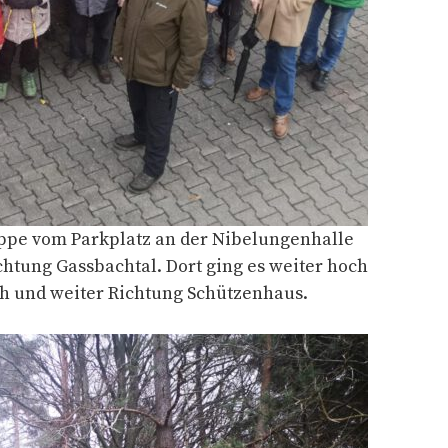
uppe vom Parkplatz an der Nibelungenhalle
htung Gassbachtal. Dort ging es weiter hoch
 und weiter Richtung Schützenhaus.