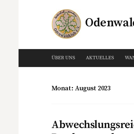
Springe
zum
Odenwald
Inhalt
ÜBER UNS
AKTUELLES
WA
Monat:
August 2023
Abwechslungsrei