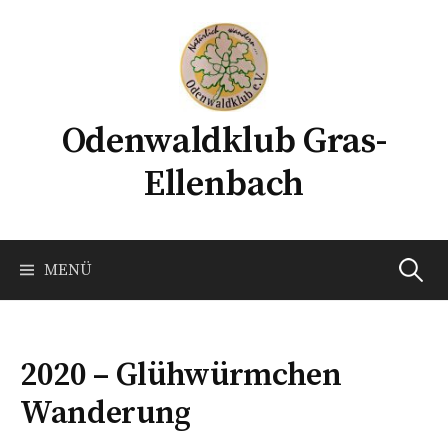
Springe
zum
Inhalt
Odenwaldklub Gras-
Ellenbach
Suchen
MENÜ
nach:
2020 – Glühwürmchen
Wanderung