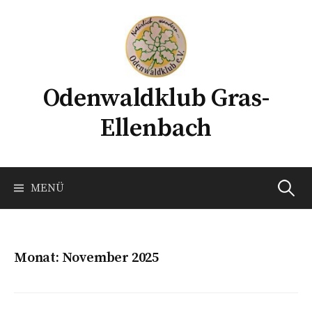
Springe
zum
Inhalt
Odenwaldklub Gras-
Ellenbach
Suchen
MENÜ
nach:
Monat:
November 2025