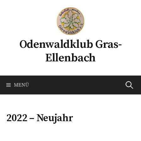
Springe
zum
Inhalt
Odenwaldklub Gras-
Ellenbach
Suchen
MENÜ
nach:
2022 – Neujahr