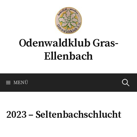
Springe
zum
Inhalt
Odenwaldklub Gras-
Ellenbach
Suchen
MENÜ
nach:
2023 – Seltenbachschlucht