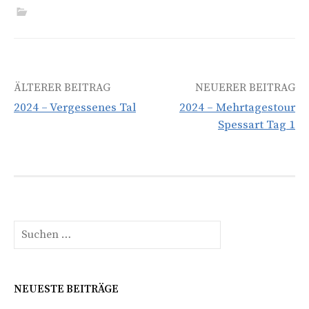
Beitrags-
ÄLTERER BEITRAG
NEUERER BEITRAG
2024 – Vergessenes Tal
2024 – Mehrtagestour
Navigation
Spessart Tag 1
Suchen
nach:
NEUESTE BEITRÄGE