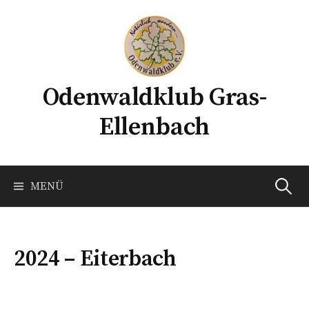
Springe
zum
Inhalt
Odenwaldklub Gras-
Ellenbach
Suchen
MENÜ
nach:
2024 – Eiterbach