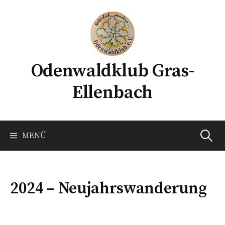
Springe
zum
Inhalt
Odenwaldklub Gras-
Ellenbach
Suchen
MENÜ
nach:
2024 – Neujahrswanderung