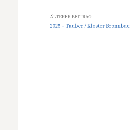
Beitrags-
ÄLTERER BEITRAG
2025 – Tauber / Kloster Bronnba
Navigation