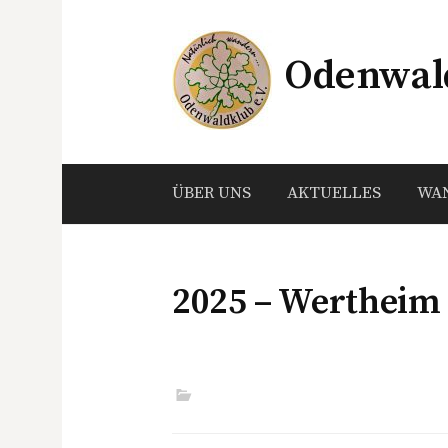
Springe
zum
Odenwald
Inhalt
ÜBER UNS
AKTUELLES
WA
2025 – Wertheim