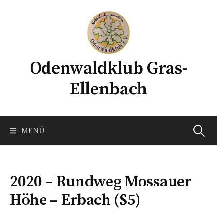
Springe
zum
Inhalt
Odenwaldklub Gras-
Ellenbach
Suchen
MENÜ
nach:
2020 – Rundweg Mossauer
Höhe – Erbach (S5)