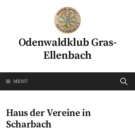
Springe
zum
Inhalt
Odenwaldklub Gras-
Ellenbach
Suchen
MENÜ
nach:
Haus der Vereine in
Scharbach