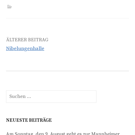
Beitrags-
ÄLTERER BEITRAG
Nibelungenhalle
Navigation
Suchen
nach:
NEUESTE BEITRÄGE
Am Sonntag, den 9. August geht es zur Mannheimer