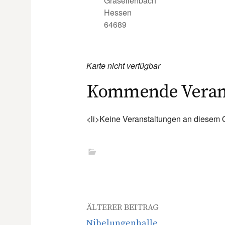
Grasellenbach
Hessen
64689
Karte nicht verfügbar
Kommende Verans
<li>Keine Veranstaltungen an diesem O
Beitrags-
ÄLTERER BEITRAG
Nibelungenhalle