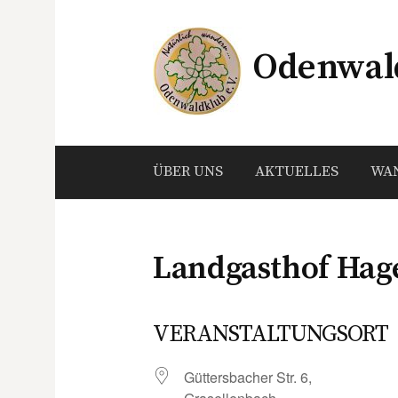
Springe
zum
Odenwald
Inhalt
ÜBER UNS
AKTUELLES
WA
Landgasthof Hag
VERANSTALTUNGSORT
Güttersbacher Str. 6,