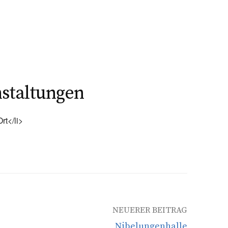
taltungen
rt</li>
NEUERER BEITRAG
Nibelungenhalle