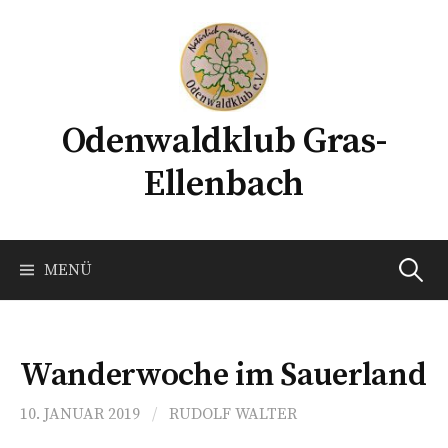
Springe
zum
Inhalt
Odenwaldklub Gras-
Ellenbach
Suche
MENÜ
nach:
Wanderwoche im Sauerland
10. JANUAR 2019
/
RUDOLF WALTER