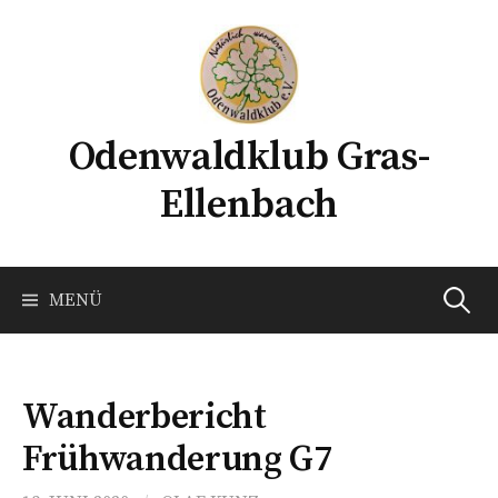
Springe
zum
Inhalt
Odenwaldklub Gras-
Ellenbach
Suchen
MENÜ
nach:
Wanderbericht
Frühwanderung G7