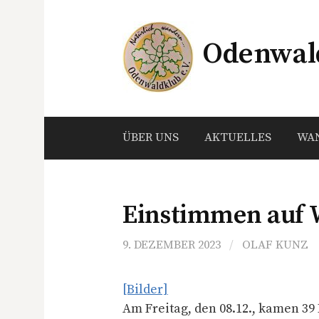
Springe
zum
Odenwald
Inhalt
ÜBER UNS
AKTUELLES
WA
Einstimmen auf 
9. DEZEMBER 2023
/
OLAF KUNZ
[Bilder]
Am Freitag, den 08.12., kamen 39