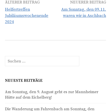
Beitrags-
ÄLTERER BEITRAG
NEUERER BEITRAG
Helfertreffen
Am Sonntag, den 09.11.
Navigation
Jubiläumswochenende
waren wir in Aschbach
2024
Suchen
nach:
NEUESTE BEITRÄGE
Am Sonntag, den 9. August geht es zur Mannheimer
Hütte auf dem Eichelberg!
Die Wanderung um Fahrenbach am Sonntag, den