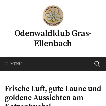
Springe
zum
Inhalt
Odenwaldklub Gras-
Ellenbach
Suchen
MENÜ
nach:
Frische Luft, gute Laune und
goldene Aussichten am