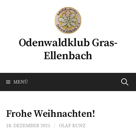
Springe
zum
Inhalt
Odenwaldklub Gras-
Ellenbach
Suchen
MENÜ
nach:
Frohe Weihnachten!
18. DEZEMBER 2025
/
OLAF KUNZ