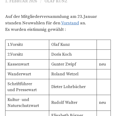
1. FEBRUAR 2026
/
OLAF KUNZ
Auf der Mitgliederversammlung am 23.Januar
standen Neuwahlen für den
Vorstand
an.
Es wurden eistimmig gewählt :
1.Vorsitz
Olaf Kunz
2.Vorsitz
Doris Koch
Kassenwart
Gunter Zwipf
neu
Wanderwart
Roland Wetzel
Schriftführer
Dieter Lohrbächer
und Pressewart
Kultur- und
Rudolf Walter
neu
Naturschutzwart
Elisabeth Börner