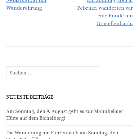
Neujahrstour mit
Am Sonntag, den 8.
Navigation
Wanderehrung
Februar, wanderten wir
eine Runde um
Grasellenbach.
Suchen
nach:
NEUESTE BEITRÄGE
Am Sonntag, den 9. August geht es zur Mannheimer
Hütte auf dem Eichelberg!
Die Wanderung um Fahrenbach am Sonntag, den