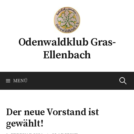
Springe
zum
Inhalt
Odenwaldklub Gras-
Ellenbach
Suchen
MENÜ
nach:
Der neue Vorstand ist
gewählt!