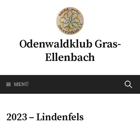
Springe
zum
Inhalt
Odenwaldklub Gras-
Ellenbach
Suchen
MENÜ
nach:
2023 – Lindenfels