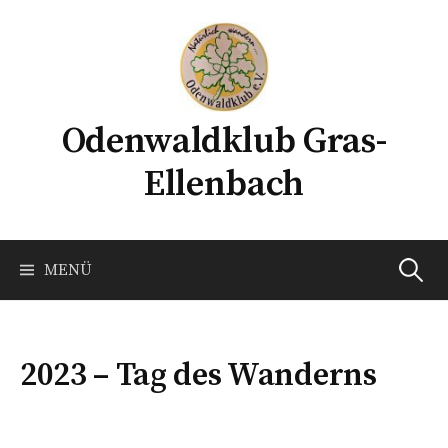
Springe
zum
Inhalt
Odenwaldklub Gras-
Ellenbach
Suchen
MENÜ
nach:
2023 – Tag des Wanderns