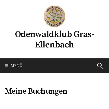
Springe
zum
Inhalt
Odenwaldklub Gras-
Ellenbach
Suche
MENÜ
nach:
Meine Buchungen