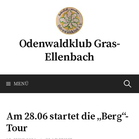
Springe
zum
Inhalt
Odenwaldklub Gras-
Ellenbach
Suchen
MENÜ
nach:
Am 28.06 startet die „Berg“-
Tour