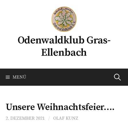
Springe
zum
Inhalt
Odenwaldklub Gras-
Ellenbach
Suchen
MENÜ
nach:
Unsere Weihnachtsfeier….
2. DEZEMBER 2021
/
OLAF KUNZ